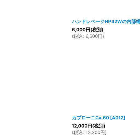
ハンドレページHP42Wの内部
6,000
円
(税別)
(
税込
:
6,600
円
)
カプローニCa.60
[
A012
]
12,000
円
(税別)
(
税込
:
13,200
円
)