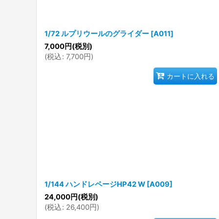
1/72 ルプリウールのグライダー
[
A011
]
7,000
円
(税別)
(
税込
:
7,700
円
)
カートに入れる
1/144 ハンドレページHP42 W
[
A009
]
24,000
円
(税別)
(
税込
:
26,400
円
)