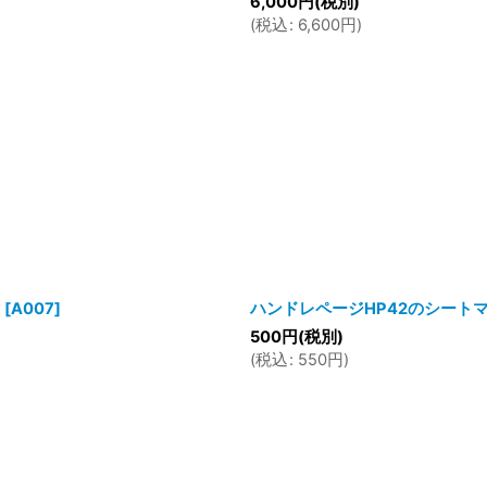
6,000
円
(税別)
(
税込
:
6,600
円
)
）
[
A007
]
ハンドレページHP42のシート
500
円
(税別)
(
税込
:
550
円
)