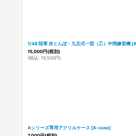
1/48 陸軍 赤とんぼ・九五式一型（乙）中間練習機
[
15,000
円
(税別)
(
税込
:
16,500
円
)
Aシリーズ専用アクリルケース
[
A-case
]
7,000
円
(税別)