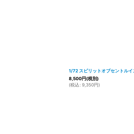
1/72 スピリットオブセントルイ
8,500
円
(税別)
(
税込
:
9,350
円
)