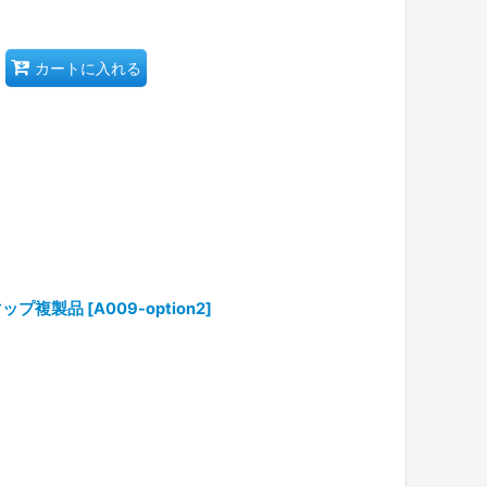
カートに入れる
マップ複製品
[
A009-option2
]