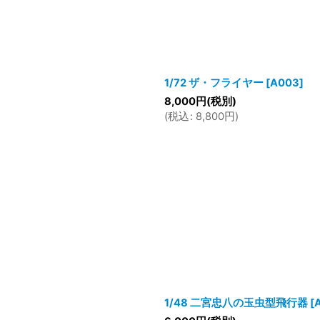
1/72 ザ・フライヤー
[
A003
]
8,000
円
(税別)
(
税込
:
8,800
円
)
1/48 二宮忠八の玉虫型飛行器
[