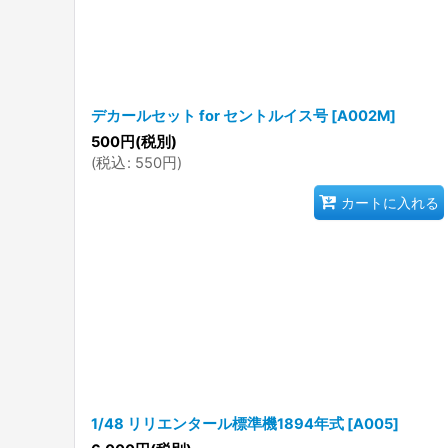
デカールセット for セントルイス号
[
A002M
]
500
円
(税別)
(
税込
:
550
円
)
カートに入れる
1/48 リリエンタール標準機1894年式
[
A005
]