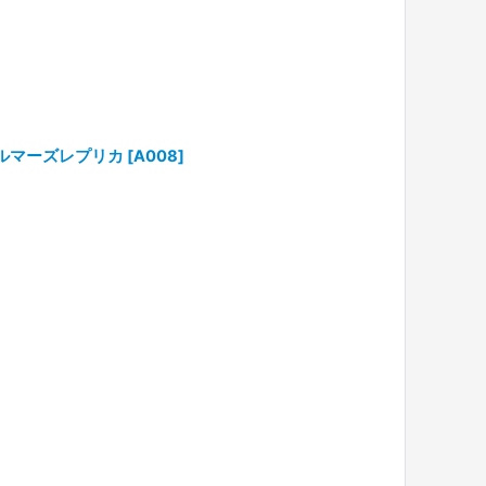
デルマーズレプリカ
[
A008
]