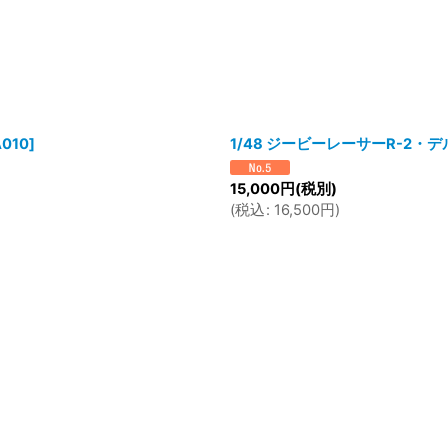
A010
]
1/48 ジービーレーサーR-2・
15,000
円
(税別)
(
税込
:
16,500
円
)