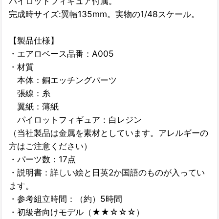
パイロットフィギュア付属。
完成時サイズ:翼幅135mm。実物の1/48スケール。
【製品仕様】
・エアロベース品番：A005
・材質
本体：銅エッチングパーツ
張線：糸
翼紙：薄紙
パイロットフィギュア：白レジン
（当社製品は金属を素材としています。アレルギーの
方はご注意ください）
・パーツ数：17点
・説明書：詳しい絵と日英2か国語のものが入ってい
ます。
・参考組立時間：（約）5時間
・初級者向けモデル（★★☆☆☆）