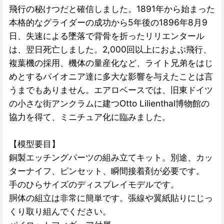
飛行の秘けつだと確信しました。1891年から始まった
本格的なグライダーの成功から5年後の1896年8月9
日、失速による墜落で背骨を折ったリリエンタール
は、翌日死亡しました。2,000回以上におよぶ飛行、
複葉機の採用、機体の量産化など、ライト兄弟をはじ
めとするパイオニア達に多大な影響を与えたことは言
うまでもありません。エアロベースでは、旧東ドイツ
の小さな街アンクラムに建つOtto Lilienthal博物館の
協力を得て、ミニチュア化に臨みました。
【模型要目】
銅製エッチングパーツの組み立てキット。別途、カッ
ターナイフ、ピンセット、瞬間接着剤が必要です。
手のひらサイズのディスプレイモデルです。
胴体の組立は非常に簡単です。張線や翼紙貼りにじっ
くり取り組んでください。