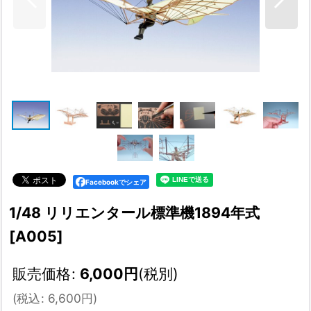
Facebookでシェア
1/48 リリエンタール標準機1894年式
[
A005
]
販売価格
:
6,000
円
(税別)
(
税込
:
6,600
円
)