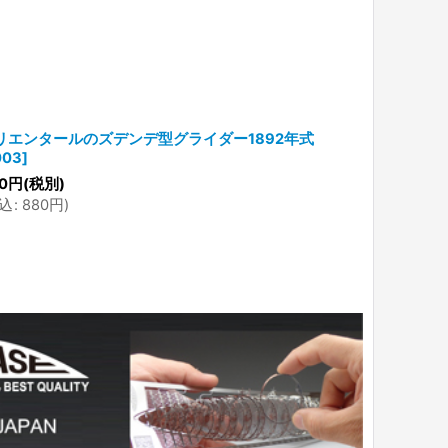
リエンタールのズデンデ型グライダー1892年式
リリエンタ
003
]
800
円
(税別
0
円
(税別)
(
税込
:
880
込
:
880
円
)