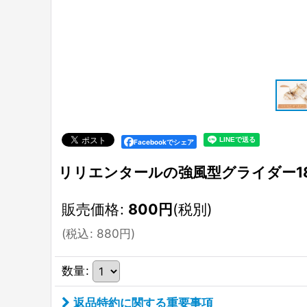
Facebookでシェア
リリエンタールの強風型グライダー18
販売価格
:
800
円
(税別)
(
税込
:
880
円
)
数量
:
返品特約に関する重要事項