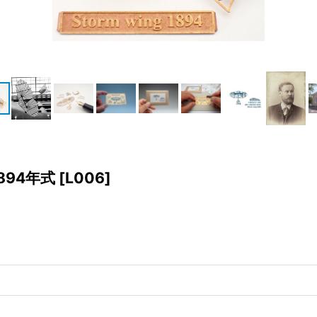
94年式
[
L006
]