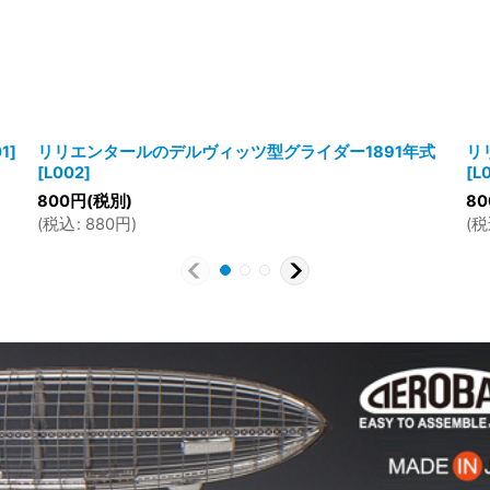
01
]
リリエンタールのデルヴィッツ型グライダー1891年式
リ
[
L002
]
[
L
800
円
(税別)
80
(
税込
:
880
円
)
(
税