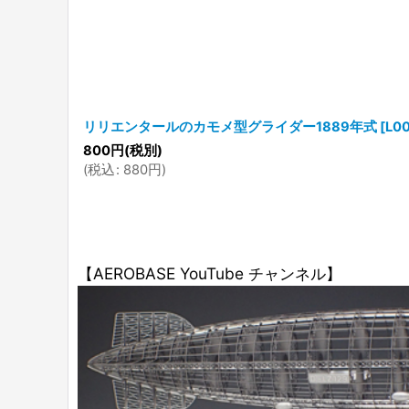
リリエンタールのカモメ型グライダー1889年式
[
L0
800
円
(税別)
(
税込
:
880
円
)
【AEROBASE YouTube チャンネル】