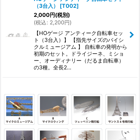
（3台入）
[
T002
]
2,000
円
(税別)
(
税込
:
2,200
円
)
【HOゲージ アンティーク自転車セッ
ト（3台入）】 【指先サイズのバイシ
クルミュージアム 】 自転車の発明から
初期のセット。ドライジーネ、ミショ
ー、オーディナリー（だるま自転車）
の3種。全長2…