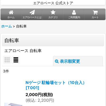
エアロベース 公式ストア
ホーム
エアロベースとは
カテゴリ
ご利用案内
カート
ホーム
>
自転車
自転車
エアロベース 自転車
表示順変更
閉じる
3
件
表示数
:
Nゲージ 駐輪場セット（10台入）
[
T001
]
並び順
:
2,000
円
(税別)
(
税込
:
2,200
円
)
絞り込む