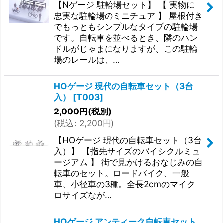
【Nゲージ 駐輪場セット】 【 実物に
忠実な駐輪場のミニチュア 】 屋根付き
でもっともシンプルなタイプの駐輪場
です。自転車を並べるとき、隣のハン
ドルがじゃまになりますが、この駐輪
場のレールは、…
HOゲージ 現代の自転車セット（3台
入）
[
T003
]
2,000
円
(税別)
(
税込
:
2,200
円
)
【HOゲージ 現代の自転車セット（3台
入）】 【指先サイズのバイシクルミュ
ージアム 】 街で見かけるおなじみの自
転車のセット。ロードバイク、一般
車、小径車の3種。全長2cmのマイク
ロサイズなが…
HOゲージ アンティーク自転車セット