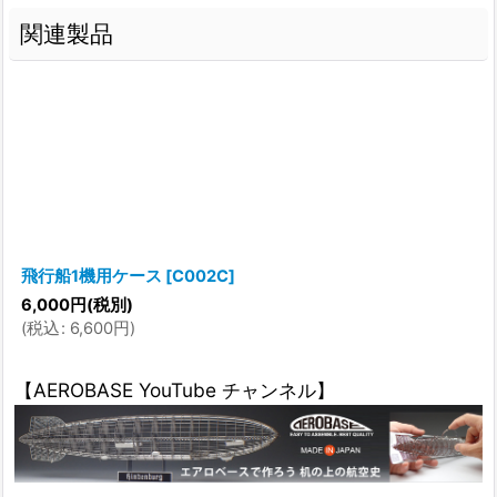
関連製品
飛行船1機用ケース
[
C002C
]
6,000
円
(税別)
(
税込
:
6,600
円
)
【AEROBASE YouTube チャンネル】