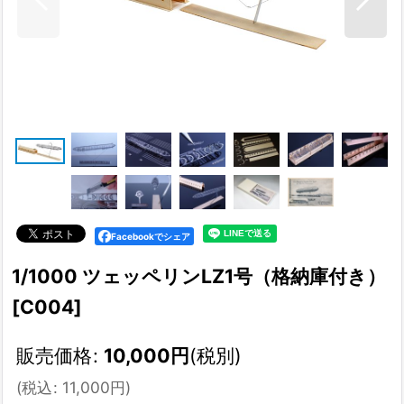
Facebookでシェア
1/1000 ツェッペリンLZ1号（格納庫付き）
[
C004
]
販売価格
:
10,000
円
(税別)
(
税込
:
11,000
円
)