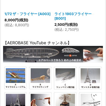
1/72 ザ・フライヤー
[
A003
]
ライト1903フライヤー
[
B001
]
8,000
円
(税別)
2,500
円
(税別)
(
税込
:
8,800
円
)
(
税込
:
2,750
円
)
【AEROBASE YouTube チャンネル】