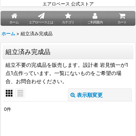
エアロベース 公式ストア
ホーム
エアロベースとは
カテゴリ
ご利用案内
カート
ホーム
>
組立済み完成品
組立済み完成品
組立不要の完成品を販売します。設計者 岩見慎一が1
点1点作っています。一覧にないものをご希望の場
合、お問合わせください。
表示順変更
閉じる
0
件
表示数
:
並び順
: